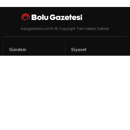
bolugazetesi.com.tr © Copyright Tüm Hakları Saklıdır
Gündem
Siyaset
Asayiş
Spor
Yaşam
Video Haberler
Foto Galeriler
Künye - İletişim
Arşiv
Bolu ile ilgili haberler ve güncel gelişmeler, sıcak son dakika gündem
haberleri Bolu'nun en çok takip edilen haber sitesi Bolu Gazetesi'nde