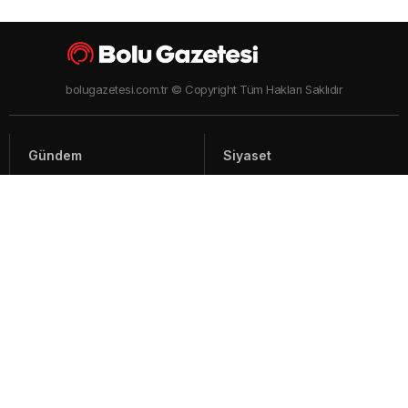
bolugazetesi.com.tr © Copyright Tüm Hakları Saklıdır
Gündem
Siyaset
Asayiş
Spor
Yaşam
Video Haberler
Foto Galeriler
Künye - İletişim
Arşiv
Bolu ile ilgili haberler ve güncel gelişmeler, sıcak son dakika gündem
haberleri Bolu'nun en çok takip edilen haber sitesi Bolu Gazetesi'nde