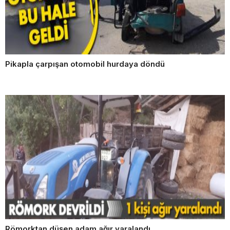
Pikapla çarpışan otomobil hurdaya döndü
Römorktan düşen adam ağır yaralandı