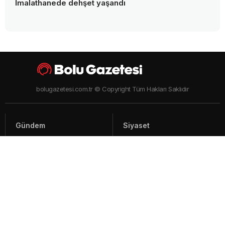
İmalathanede dehşet yaşandı
bolugazetesi.com.tr © Copyright Tüm Hakları Saklıdır
Gündem
Siyaset
Asayiş
Spor
Yaşam
Video Haberler
Foto Galeriler
Künye - İletişim
Arşiv