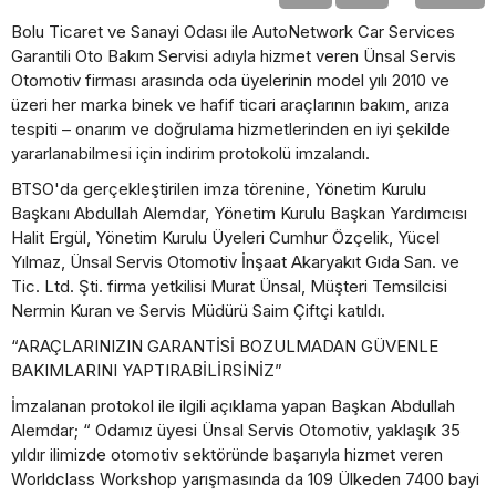
Bolu Ticaret ve Sanayi Odası ile AutoNetwork Car Services
Garantili Oto Bakım Servisi adıyla hizmet veren Ünsal Servis
Otomotiv firması arasında oda üyelerinin model yılı 2010 ve
üzeri her marka binek ve hafif ticari araçlarının bakım, arıza
tespiti – onarım ve doğrulama hizmetlerinden en iyi şekilde
yararlanabilmesi için indirim protokolü imzalandı.
BTSO'da gerçekleştirilen imza törenine, Yönetim Kurulu
Başkanı Abdullah Alemdar, Yönetim Kurulu Başkan Yardımcısı
Halit Ergül, Yönetim Kurulu Üyeleri Cumhur Özçelik, Yücel
Yılmaz, Ünsal Servis Otomotiv İnşaat Akaryakıt Gıda San. ve
Tic. Ltd. Şti. firma yetkilisi Murat Ünsal, Müşteri Temsilcisi
Nermin Kuran ve Servis Müdürü Saim Çiftçi katıldı.
“ARAÇLARINIZIN GARANTİSİ BOZULMADAN GÜVENLE
BAKIMLARINI YAPTIRABİLİRSİNİZ”
İmzalanan protokol ile ilgili açıklama yapan Başkan Abdullah
Alemdar; “ Odamız üyesi Ünsal Servis Otomotiv, yaklaşık 35
yıldır ilimizde otomotiv sektöründe başarıyla hizmet veren
Worldclass Workshop yarışmasında da 109 Ülkeden 7400 bayi