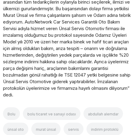
arasından tüm tedarikçilerin oylarıyla birinci seçilerek, ilimizi ve
ülkemizi gururlandırmıştır. Bu başarısından dolayı firma yetkilisi
Murat Ünsal ve firma çalışanlarını şahsım ve Odam adına tebrik
ediyorum. AutoNetwork Car Services Garantili Oto Bakım
Servisi adıyla hizmet veren Ünsal Servis Otomotiv firması ile
imzalamış olduğumuz bu protokol sayesinde Odamız Üyeleri
Model yılı 2010 ve üzeri her marka binek ve hafif ticari araçları
için almış oldukları bakım, arıza tespiti – onarım ve doğrulama
hizmetlerinden, değiştirilen yedek parçalarda ve işçilikte %20
sözleşme indirimi hakkına sahip olacaklardır. Ayrıca üyelerimiz
parça değişimi hariç, araçlarının bakımlarını garantisi
bozulmadan gönül rahatlığı ile TSE 12047 yetki belgesine sahip
Ünsal Servis Otomotive giderek yaptırabilirler. İmzalanan
protokolün üyelerimize ve firmamıza hayırlı olmasını diliyorum”
dedi.
Bolu
bolu ticaret ve sanayi odası
abdullah alemdar
ünsal oto
murat ünsal
servis
indirim protoklü