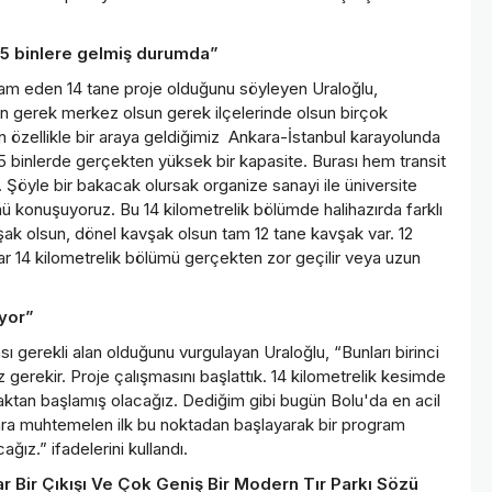
35 binlere gelmiş durumda”
evam eden 14 tane proje olduğunu söyleyen Uraloğlu,
'nun gerek merkez olsun gerek ilçelerinde olsun birçok
n özellikle bir araya geldiğimiz Ankara-İstanbul karayolunda
5 binlerde gerçekten yüksek bir kapasite. Burası hem transit
m. Şöyle bir bakacak olursak organize sanayi ile üniversite
mü konuşuyoruz. Bu 14 kilometrelik bölümde halihazırda farklı
şak olsun, dönel kavşak olsun tam 12 tane kavşak var. 12
ar 14 kilometrelik bölümü gerçekten zor geçilir veya uzun
yor”
sı gerekli alan olduğunu vurgulayan Uraloğlu, “Bunları birinci
rekir. Proje çalışmasını başlattık. 14 kilometrelik kesimde
vşaktan başlamış olacağız. Dediğim gibi bugün Bolu'da en acil
nra muhtemelen ilk bu noktadan başlayarak bir program
ağız.” ifadelerini kullandı.
Bir Çıkışı Ve Çok Geniş Bir Modern Tır Parkı Sözü