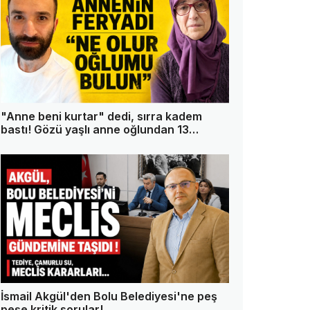
"Anne beni kurtar" dedi, sırra kadem
bastı! Gözü yaşlı anne oğlundan 13
gündür haber alamıyor
İsmail Akgül'den Bolu Belediyesi'ne peş
peşe kritik sorular!