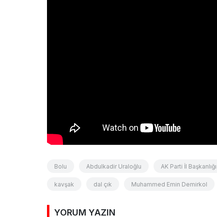
Bolu
Abdulkadir Uraloğlu
AK Parti İl Başkanlığı
kavşak
dal çık
Muhammed Emin Demirkol
YORUM YAZIN