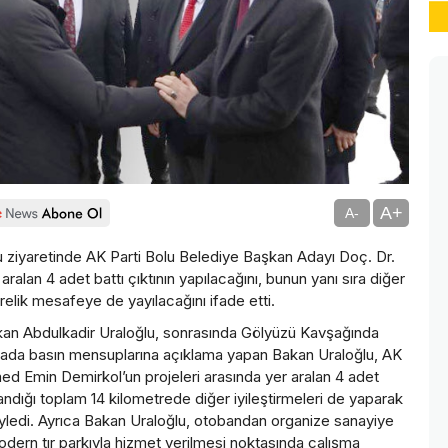
A+
A-
u ziyaretinde AK Parti Bolu Belediye Başkan Adayı Doç. Dr.
lan 4 adet battı çıktının yapılacağını, bunun yanı sıra diğer
trelik mesafeye de yayılacağını ifade etti.
 Bakan Abdulkadir Uraloğlu, sonrasında Gölyüzü Kavşağında
Burada basın mensuplarına açıklama yapan Bakan Uraloğlu, AK
 Emin Demirkol’un projeleri arasında yer aralan 4 adet
anlandığı toplam 14 kilometrede diğer iyileştirmeleri de yaparak
söyledi. Ayrıca Bakan Uraloğlu, otobandan organize sanayiye
modern tır parkıyla hizmet verilmesi noktasında çalışma