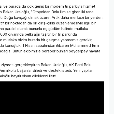
sı ve burada da çok geniş bir modern tır parkıyla hizmet
n Bakan Uraloğlu, “Otoyoldan Bolu ilimize giren iki tane
Bolu Doğu kavşağı olmak üzere. Artık daha merkezi bir yerden,
f bir noktadan da bir giriş-çıkış düzenlemesiyle ilgili bir
una paralel olarak bununla eş güdüm halinde mutlaka
ivarında belki ağır taşıtın bir tır parkında
i de mutlaka bizim burada bir çalışma yapmamız gerekir,
da konuştuk. 1 Nisan sabahından itibaren Muhammed Emir
yacağız. Bütün ekibimizle beraber bunları peyderpey hayata
ziyareti gerçekleştiren Bakan Uraloğlu, AK Parti Bolu
kol’a başarılar diledi ve destek istedi. Yeni yapılan
u hayırlı olsun dileklerini iletti.