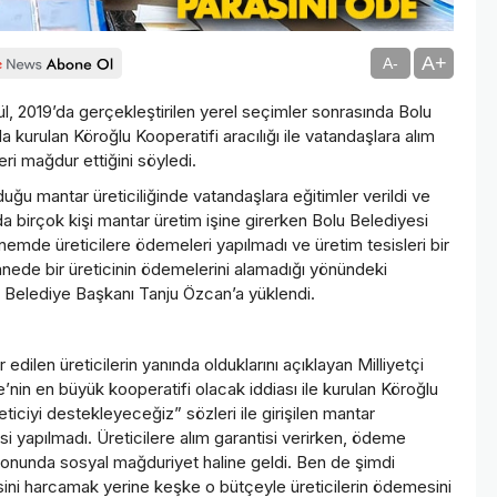
A+
A-
gül, 2019’da gerçekleştirilen yerel seçimler sonrasında Bolu
 kurulan Köroğlu Kooperatifi aracılığı ile vatandaşlara alım
leri mağdur ettiğini söyledi.
lduğu mantar üreticiliğinde vatandaşlara eğitimler verildi ve
da birçok kişi mantar üretim işine girerken Bolu Belediyesi
emde üreticilere ödemeleri yapılmadı ve üretim tesisleri bir
nede bir üreticinin ödemelerini alamadığı yönündeki
u Belediye Başkanı Tanju Özcan’a yüklendi.
edilen üreticilerin yanında olduklarını açıklayan Milliyetçi
e’nin en büyük kooperatifi olacak iddiası ile kurulan Köroğlu
iciyi destekleyeceğiz” sözleri ile girişilen mantar
esi yapılmadı. Üreticilere alım garantisi verirken, ödeme
sonunda sosyal mağduriyet haline geldi. Ben de şimdi
ni harcamak yerine keşke o bütçeyle üreticilerin ödemesini