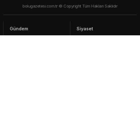
bolugazetesi.com.tr © Copyright Tüm Hakları Saklıdır
Gündem
Siyaset
Asayiş
Spor
Yaşam
Video Haberler
Foto Galeriler
Künye - İletişim
Arşiv
Bolu ile ilgili haberler ve güncel gelişmeler, sıcak son dakika gündem
haberleri Bolu'nun en çok takip edilen haber sitesi Bolu Gazetesi'nde
İçerik ve görseller "Telif Hakları Kanunu" ile korunmaktadır.