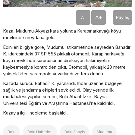
A+
Paylaş
A-
Kaza, Mudurnu-Akyazı kara yolunda Karapınarkavağı köyü
mevkiinde meydana geldi.
Edinilen bilgiye göre, Mudurnu istikametinde seyreden Bahadır
K. idaresindeki 37 SP 555 plakalı otomobil, Karapınarkavağı
köyü mevkiinde sürücüsünün direksiyon hakimiyetini
kaybetmesiyle kontrolden çıktı. Otomobil, yaklaşık 20 metre
yükseklikten şarampole yuvarlandı ve ters döndü.
Kazada sürücü Bahadır K. yaralandı. İhbar üzerine bölgeye
sağlık ve jandarma ekipleri sevk edildi. Olay yerinde ilk
müdahalesi yapılan sürücü, Bolu Abant İzzet Baysal
Üniversitesi Eğitim ve Araştırma Hastanesi’ne kaldırıldı.
Kazayla ilgili inceleme başlatıldı.
Bolu
Bolu Haberleri
Bolu Asayiş
Mudurnu