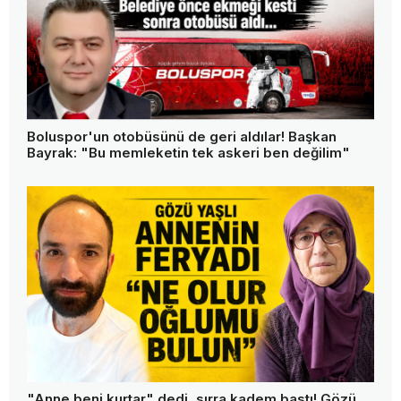
Boluspor'un otobüsünü de geri aldılar! Başkan
Bayrak: "Bu memleketin tek askeri ben değilim"
"Anne beni kurtar" dedi, sırra kadem bastı! Gözü