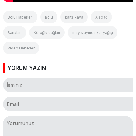
Bolu Haberleri
Bolu
kartalkaya
Aladağ
Sarıalan
Köroğlu dağları
mayıs ayında kar yağışı
Video Haberler
YORUM YAZIN