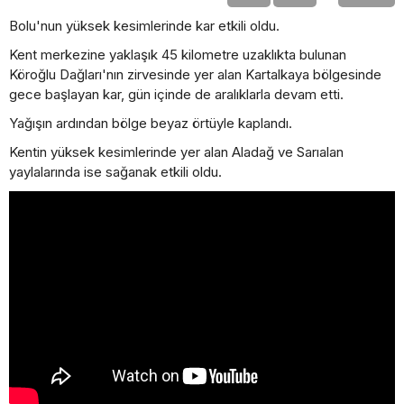
Bolu'nun yüksek kesimlerinde kar etkili oldu.
Kent merkezine yaklaşık 45 kilometre uzaklıkta bulunan
Köroğlu Dağları'nın zirvesinde yer alan Kartalkaya bölgesinde
gece başlayan kar, gün içinde de aralıklarla devam etti.
Yağışın ardından bölge beyaz örtüyle kaplandı.
Kentin yüksek kesimlerinde yer alan Aladağ ve Sarıalan
yaylalarında ise sağanak etkili oldu.