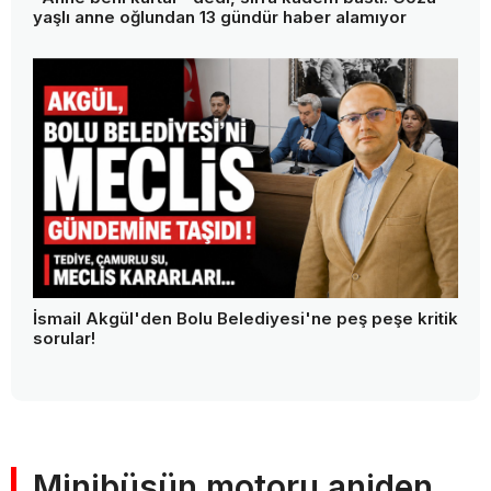
yaşlı anne oğlundan 13 gündür haber alamıyor
İsmail Akgül'den Bolu Belediyesi'ne peş peşe kritik
sorular!
Minibüsün motoru aniden