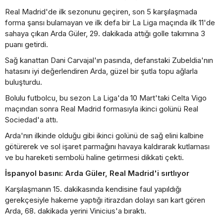
Real Madrid'de ilk sezonunu geçiren, son 5 karşılaşmada
forma şansı bulamayan ve ilk defa bir La Liga maçında ilk 11'de
sahaya çıkan Arda Güler, 29. dakikada attığı golle takımına 3
puanı getirdi.
Sağ kanattan Dani Carvajal'ın pasında, defanstaki Zubeldia'nın
hatasını iyi değerlendiren Arda, güzel bir şutla topu ağlarla
buluşturdu.
Bolulu futbolcu, bu sezon La Liga'da 10 Mart'taki Celta Vigo
maçından sonra Real Madrid formasıyla ikinci golünü Real
Sociedad'a attı.
Arda'nın ilkinde olduğu gibi ikinci golünü de sağ elini kalbine
götürerek ve sol işaret parmağını havaya kaldırarak kutlaması
ve bu hareketi sembolü haline getirmesi dikkati çekti.
İspanyol basını: Arda Güler, Real Madrid'i sırtlıyor
Karşılaşmanın 15. dakikasında kendisine faul yapıldığı
gerekçesiyle hakeme yaptığı itirazdan dolayı sarı kart gören
Arda, 68. dakikada yerini Vinicius'a bıraktı.