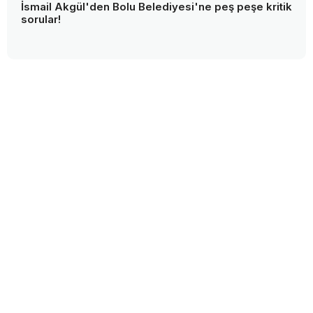
İsmail Akgül'den Bolu Belediyesi'ne peş peşe kritik
sorular!
bolugazetesi.com.tr © Copyright Tüm Hakları Saklıdır
Gündem
Siyaset
Asayiş
Spor
Yaşam
Video Haberler
Foto Galeriler
Künye - İletişim