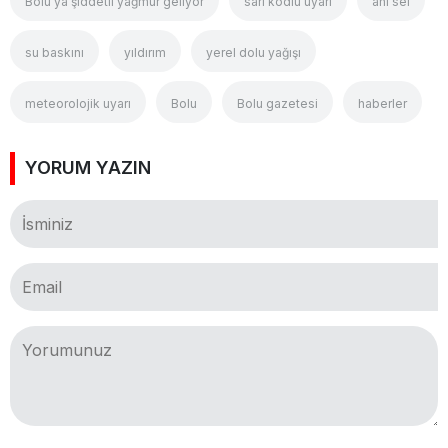
Bolu’ya şiddetli yağmur geliyor
sarı kodlu uyarı
ani sel
su baskını
yıldırım
yerel dolu yağışı
meteorolojik uyarı
Bolu
Bolu gazetesi
haberler
YORUM YAZIN