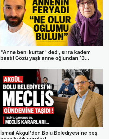
"Anne beni kurtar" dedi, sırra kadem
bastı! Gözü yaşlı anne oğlundan 13
gündür haber alamıyor
İsmail Akgül'den Bolu Belediyesi'ne peş
peşe kritik sorular!