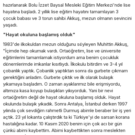
hazırlanarak Bolu İzzet Baysal Mesleki Eğitim Merkezi'nde lise
hayatına başladı. 2 yıllık lise eğitim hayatını tamamlayan 3
çocuk babası ve 3 torun sahibi Akkuş, mezun olmanın sevincini
yaşadı.
"Hayat okuluna başlamış olduk"
1983'de ilkokuldan mezun olduğunu söyleyen Muhittin Akkuş,
"İçimde hep okumak vardı. Ortaöğretim, lise ve üniversite
eğitimlerini tamamlamak istiyordum ama benim çocukluk
dönemlerimde imkanlar kısıtlıydı. İlkokulu bitirdim ve 3-4 yıl
çobanlık yaptık. Çobanlık yaptıktan sonra da gurbete çıkmam
gerektiğini anladım. Gurbete çıktık ve ilk olarak bulaşık
yıkamaya başladım. O zaman ayaklarımız bile erişmiyordu,
altımıza kasa koyup bulaşıkları yıkıyorduk. Yani bir nevi
ortaöğretim değil de hayat okuluna başlamış olduk. Hayat
okulunda bulaşık yıkadık. Sonra Antalya, İstanbul derken 1997
yılında çok sevdiğim rahmetli Durmuş abimle beraber bir iş yeri
açtık. 23 yıl lokanta çalıştırdık ta ki Türkiye'yi de sarsan korana
hastalığına kadar. 10 Kasım 2020 benim için çok acı bir gün
çünkü abimi kaybettim. Abimi kaybettikten sonra meslekten