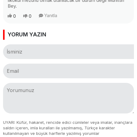
İlkokul mezunu olmak utanılacak bir durum değil Muhittin
Bey.
Yanıtla
0
0
YORUM YAZIN
UYARI: Küfür, hakaret, rencide edici cümleler veya imalar, inançlara
saldırı içeren, imla kuralları ile yazılmamış, Türkçe karakter
kullanılmayan ve büyük harflerle yazılmış yorumlar