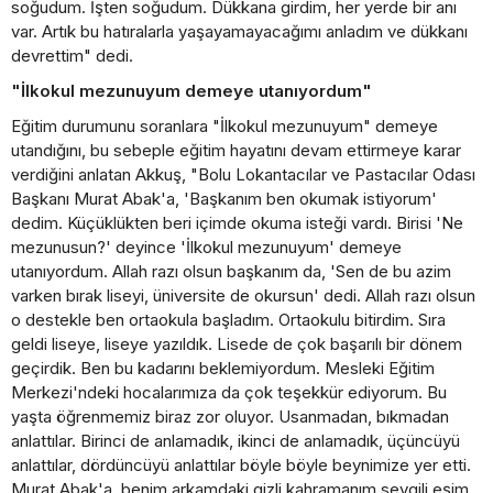
soğudum. İşten soğudum. Dükkana girdim, her yerde bir anı
var. Artık bu hatıralarla yaşayamayacağımı anladım ve dükkanı
devrettim" dedi.
"İlkokul mezunuyum demeye utanıyordum"
Eğitim durumunu soranlara "İlkokul mezunuyum" demeye
utandığını, bu sebeple eğitim hayatını devam ettirmeye karar
verdiğini anlatan Akkuş, "Bolu Lokantacılar ve Pastacılar Odası
Başkanı Murat Abak'a, 'Başkanım ben okumak istiyorum'
dedim. Küçüklükten beri içimde okuma isteği vardı. Birisi 'Ne
mezunusun?' deyince 'İlkokul mezunuyum' demeye
utanıyordum. Allah razı olsun başkanım da, 'Sen de bu azim
varken bırak liseyi, üniversite de okursun' dedi. Allah razı olsun
o destekle ben ortaokula başladım. Ortaokulu bitirdim. Sıra
geldi liseye, liseye yazıldık. Lisede de çok başarılı bir dönem
geçirdik. Ben bu kadarını beklemiyordum. Mesleki Eğitim
Merkezi'ndeki hocalarımıza da çok teşekkür ediyorum. Bu
yaşta öğrenmemiz biraz zor oluyor. Usanmadan, bıkmadan
anlattılar. Birinci de anlamadık, ikinci de anlamadık, üçüncüyü
anlattılar, dördüncüyü anlattılar böyle böyle beynimize yer etti.
Murat Abak'a, benim arkamdaki gizli kahramanım sevgili eşim