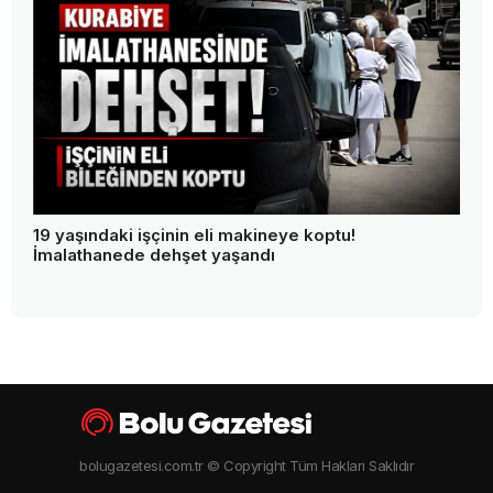
19 yaşındaki işçinin eli makineye koptu!
İmalathanede dehşet yaşandı
bolugazetesi.com.tr © Copyright Tüm Hakları Saklıdır