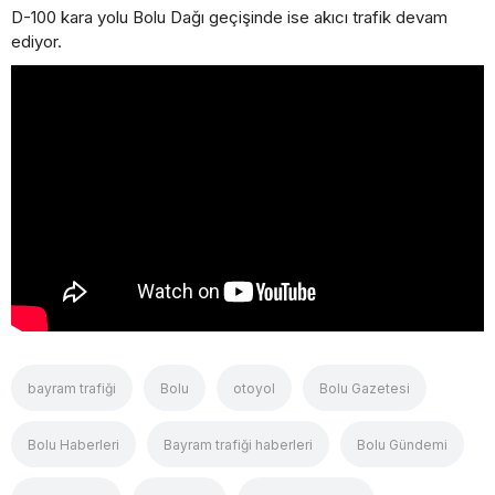
D-100 kara yolu Bolu Dağı geçişinde ise akıcı trafik devam
ediyor.
​​​​​​​bayram trafiği
Bolu
otoyol
Bolu Gazetesi
Bolu Haberleri
Bayram trafiği haberleri
Bolu Gündemi