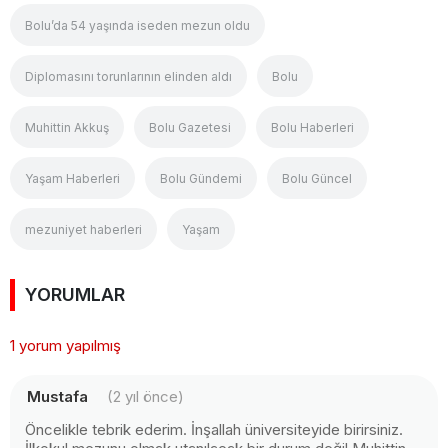
Bolu’da 54 yaşında iseden mezun oldu
Diplomasını torunlarının elinden aldı
Bolu
Muhittin Akkuş
Bolu Gazetesi
Bolu Haberleri
Yaşam Haberleri
Bolu Gündemi
Bolu Güncel
mezuniyet haberleri
Yaşam
YORUMLAR
1 yorum yapılmış
Mustafa
(2 yıl önce)
Öncelikle tebrik ederim. İnşallah üniversiteyide birirsiniz.