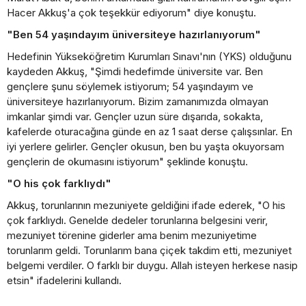
Hacer Akkuş'a çok teşekkür ediyorum" diye konuştu.
"Ben 54 yaşındayım üniversiteye hazırlanıyorum"
Hedefinin Yükseköğretim Kurumları Sınavı'nın (YKS) olduğunu
kaydeden Akkuş, "Şimdi hedefimde üniversite var. Ben
gençlere şunu söylemek istiyorum; 54 yaşındayım ve
üniversiteye hazırlanıyorum. Bizim zamanımızda olmayan
imkanlar şimdi var. Gençler uzun süre dışarıda, sokakta,
kafelerde oturacağına günde en az 1 saat derse çalışsınlar. En
iyi yerlere gelirler. Gençler okusun, ben bu yaşta okuyorsam
gençlerin de okumasını istiyorum" şeklinde konuştu.
"O his çok farklıydı"
Akkuş, torunlarının mezuniyete geldiğini ifade ederek, "O his
çok farklıydı. Genelde dedeler torunlarına belgesini verir,
mezuniyet törenine giderler ama benim mezuniyetime
torunlarım geldi. Torunlarım bana çiçek takdim etti, mezuniyet
belgemi verdiler. O farklı bir duygu. Allah isteyen herkese nasip
etsin" ifadelerini kullandı.