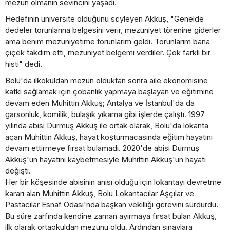
mezun olmanın sevincini yaşadı.
Hedefinin üniversite olduğunu söyleyen Akkuş, "Genelde
dedeler torunlarına belgesini verir, mezuniyet törenine giderler
ama benim mezuniyetime torunlarım geldi. Torunlarım bana
çiçek takdim etti, mezuniyet belgemi verdiler. Çok farklı bir
histi" dedi.
Bolu'da ilkokuldan mezun olduktan sonra aile ekonomisine
katkı sağlamak için çobanlık yapmaya başlayan ve eğitimine
devam eden Muhittin Akkuş; Antalya ve İstanbul'da da
garsonluk, komilik, bulaşık yıkama gibi işlerde çalıştı. 1997
yılında abisi Durmuş Akkuş ile ortak olarak, Bolu'da lokanta
açan Muhittin Akkuş, hayat koşturmacasında eğitim hayatını
devam ettirmeye fırsat bulamadı. 2020'de abisi Durmuş
Akkuş'un hayatını kaybetmesiyle Muhittin Akkuş'un hayatı
değişti.
Her bir köşesinde abisinin anısı olduğu için lokantayı devretme
kararı alan Muhittin Akkuş, Bolu Lokantacılar Aşçılar ve
Pastacılar Esnaf Odası'nda başkan vekilliği görevini sürdürdü.
Bu süre zarfında kendine zaman ayırmaya fırsat bulan Akkuş,
ilk olarak ortaokuldan mezunu oldu. Ardından sınavlara