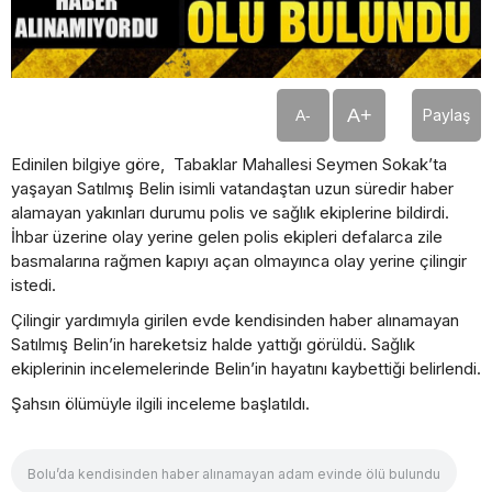
A+
Paylaş
A-
Edinilen bilgiye göre, Tabaklar Mahallesi Seymen Sokak’ta
yaşayan Satılmış Belin isimli vatandaştan uzun süredir haber
alamayan yakınları durumu polis ve sağlık ekiplerine bildirdi.
İhbar üzerine olay yerine gelen polis ekipleri defalarca zile
basmalarına rağmen kapıyı açan olmayınca olay yerine çilingir
istedi.
Çilingir yardımıyla girilen evde kendisinden haber alınamayan
Satılmış Belin’in hareketsiz halde yattığı görüldü. Sağlık
ekiplerinin incelemelerinde Belin’in hayatını kaybettiği belirlendi.
Şahsın ölümüyle ilgili inceleme başlatıldı.
Bolu’da kendisinden haber alınamayan adam evinde ölü bulundu