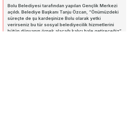
Bolu Belediyesi tarafından yapılan Gençlik Merkezi
açıldı. Belediye Başkanı Tanju Özcan, “Önümüzdeki
süreçte de şu kardeşinize Bolu olarak yetki
verirseniz bu tür sosyal belediyecilik hizmetlerini
bütün dünyanın örnek alacağı kalıcı hale getireceğiz”
dedi
10 Eylül 2023
A+
Paylaş
A-
Bolulu vatandaşlara kaliteli hizmeti ucuz fiyatlara sunmayı