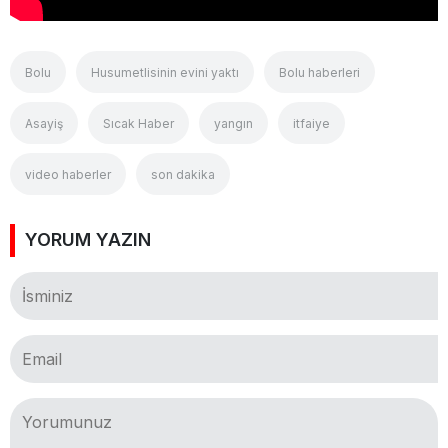
Bolu
Husumetlisinin evini yaktı
Bolu haberleri
Asayiş
Sıcak Haber
yangın
itfaiye
video haberler
son dakika
YORUM YAZIN