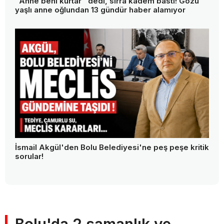
"Anne beni kurtar" dedi, sırra kadem bastı! Gözü
yaşlı anne oğlundan 13 gündür haber alamıyor
İsmail Akgül'den Bolu Belediyesi'ne peş peşe kritik
sorular!