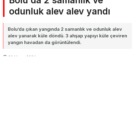
Bolu'da 2 samanlık ve
odunluk alev alev yandı
Bolu’da çıkan yangında 2 samanlık ve odunluk alev
alev yanarak küle döndü. 3 ahşap yapıyı küle çeviren
yangın havadan da görüntülendi.
29 Mayıs 2024
A+
Paylaş
A-