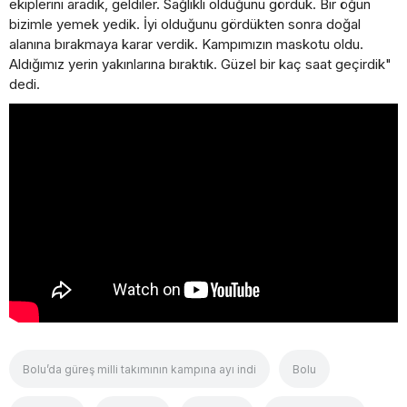
ekiplerini aradık, geldiler. Sağlıklı olduğunu gördük. Bir öğün
bizimle yemek yedik. İyi olduğunu gördükten sonra doğal
alanına bırakmaya karar verdik. Kampımızın maskotu oldu.
Aldığımız yerin yakınlarına bıraktık. Güzel bir kaç saat geçirdik"
dedi.
Bolu’da güreş milli takımının kampına ayı indi
Bolu