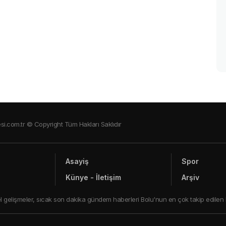
si.com.tr © Copyright Tüm Hakları Saklıdır
Asayiş
Spor
Künye - İletişim
Arşiv
ncel gelişmeler, sıcak son dakika gündem haberleri Bolu'nun en çok takip edilen