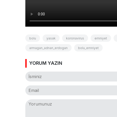
bolu
yasak
koronavirus
emniyet
armagan_adnan_erdogan
bolu_emniyet
YORUM YAZIN