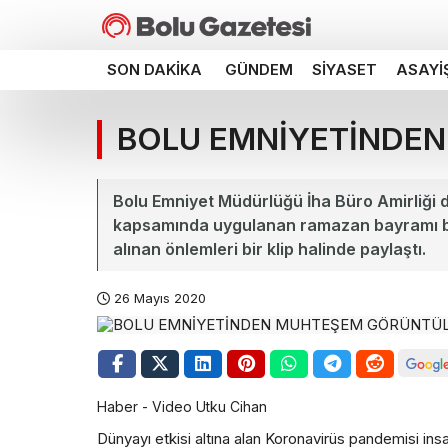
SON DAKIKA
GÜNDEM
SIYASET
ASAYI
BOLU EMNİYETİNDE
Bolu Emniyet Müdürlüğü İha Büro Amirliği d
kapsamında uygulanan ramazan bayramı bo
alınan önlemleri bir klip halinde paylaştı.
26 Mayıs 2020
Haber - Video Utku Cihan
Dünyayı etkisi altına alan Koronavirüs pandemisi insa