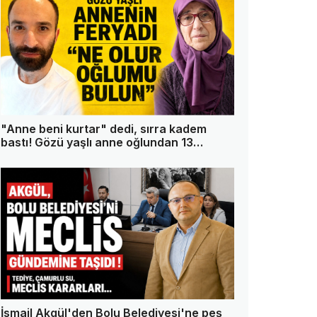
"Anne beni kurtar" dedi, sırra kadem
bastı! Gözü yaşlı anne oğlundan 13
gündür haber alamıyor
İsmail Akgül'den Bolu Belediyesi'ne peş