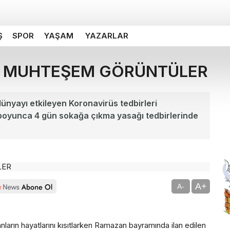
Ş
SPOR
YAŞAM
YAZARLAR
N MUHTEŞEM GÖRÜNTÜLER
ünyayı etkileyen Koronavirüs tedbirleri
yunca 4 gün sokağa çıkma yasağı tedbirlerinde
A+
A-
nların hayatlarını kısıtlarken Ramazan bayramında ilan edilen