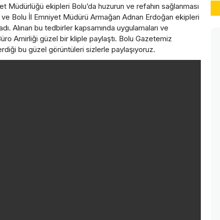
 Müdürlüğü ekipleri Bolu’da huzurun ve refahın sağlanması
Ümit ve Bolu İl Emniyet Müdürü Armağan Adnan Erdoğan ekipleri
ladı. Alınan bu tedbirler kapsamında uygulamaları ve
ro Amirliği güzel bir kliple paylaştı. Bolu Gazetemiz
diği bu güzel görüntüleri sizlerle paylaşıyoruz.