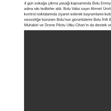
4 gün sokağa çıkma yasağı kapsamında Bolu Emniyet
adına sıkı tedbirler aldı. Bolu Valisi sayın Ahmet 
kontrol noktalarında ziyaret ederek bayramlarını kut
sessizliğe bürünen Bolu’nun görüntülerini Bolu İHA Bü
Muhabiri ve Drone Pilotu Utku Cihan'ın da destek ver