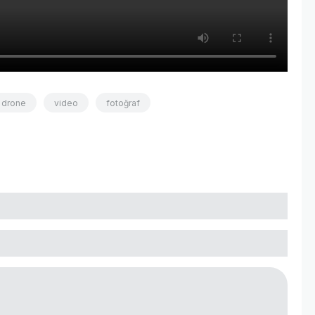
drone
video
fotoğraf