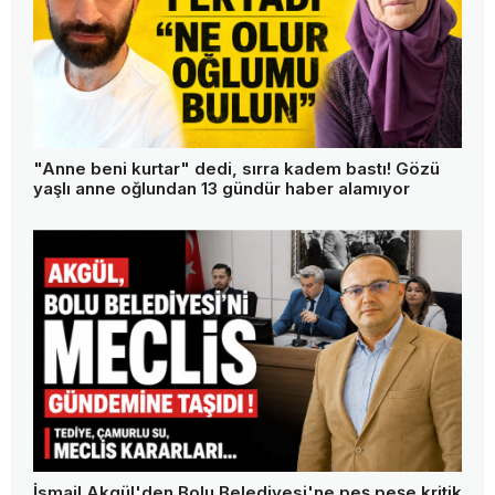
"Anne beni kurtar" dedi, sırra kadem bastı! Gözü
yaşlı anne oğlundan 13 gündür haber alamıyor
İsmail Akgül'den Bolu Belediyesi'ne peş peşe kritik