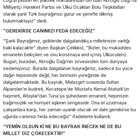
coğrafyasının en yüksek noktalarından biri olan Köroğlu Dağı’na
Milliyetçi Hareket Partisi ve Ülkü Ocakları Bolu Teşkilatları
olarak şanlı Türk bayrağımızı gurur ve şerefle dikmiş
bulunmaktayız” dedi.
“GEREKİRSE CANIMIZI FEDA EDECEĞİZ”
“Şanlı Bayrağımız, göklerde dalgalandıkça milletimizin varlığı
baki kalacaktır” diyen Başkan Çelikkol, “Bizler, bu mukaddes
emanetin bekçileri ve onu korumaya and içmiş Ülkücüleriz.
Bugün, buradan, Köroğlu Dağı’nın zirvesinden tüm dünyaya
sesleniyoruz. Burada dalgalanan bayrağımız, sadece bu yüce
dağın tepesinde değil, her birimizin yüreğinde de
dalgalanmaktadır. Bu bayrak, Malazgirt ovasında Sultan
Alparslan’ın kudreti, Kocatepe’de Mustafa Kemal Atatürk’ün
haşmeti, Altaylar’dan Tuna’ya şühedanın emaneti, hepimizin
bağımsızlık ve hürriyet aşkının simgesidir. Ona el uzatmaya
çalışanlara karşı, her zaman uyanık olacak ve dahi gerekirse bu
uğurda canımızı feda edeceğiz” ifadelerini kullandı.
“YEMİN OLSUN Kİ NE BU BAYRAK İNECEK NE DE BU
MİLLET DİZ ÇÖKECEKTİR!”