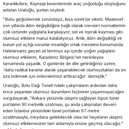
Karanlıkdere, Kaynaşlı kesimlerinde araç yoğunluğu oluştuğunu
anlatan Uraloğlu, şunları söyledi:
"Bunu göğüslemek zorundayız, kısa süreli bir sıkıntı. Maalesef
son yıllarda iklim değişikliğine bağlı olarak mevsim normallerinin
çok üstünde yağışlarla karşılaşıyor, sel ve toprak kayması gibi
olumsuz etkilere maruz kalabiliyoruz. Artık, iklim değişikliği ve
bunun yol açtığı sorunlar insanlığın ortak meselesi konumunda.
Hatırlarsanız geçen yıl temmuz ayı içinde yoğun yağışların
olumsuz etkilerini, Karadeniz Bölgesi'nin neredeyse
tamamında yaşadık. O günlerde de dile getirdiğimiz üzere,
'daha radikal kararlar alarak yaşanabilecek olumsuzlukları da en
aza indirmek için önlemlerimizi arttıracağız' demiştik."
Uraloğlu, Bolu Dağı Tüneli'ndeki çalışmaların ardından daha
önce yaşanılan olumsuz durumların hiçbirinin yaşanmayacağını
vurgulayarak, "Ankara yönünde ulaşımı sağlayan tüpün tünel
portalının 90 metrelik uzatması, şu anda çalışmaları devam
eden İstanbul yönündeki tünel portalının 67 metre
uzatılmasıyla, meydana gelebilecek olası bir heyelanın ulaşımı
olumsuz etkilemesinin tam anlamıyla önüne geçmiş olacağız."