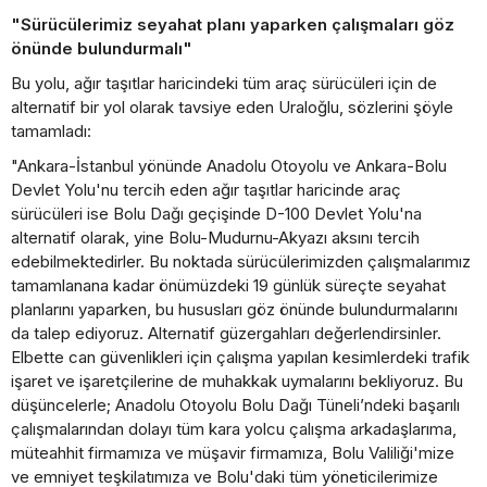
"Sürücülerimiz seyahat planı yaparken çalışmaları göz
önünde bulundurmalı"
Bu yolu, ağır taşıtlar haricindeki tüm araç sürücüleri için de
alternatif bir yol olarak tavsiye eden Uraloğlu, sözlerini şöyle
tamamladı:
"Ankara-İstanbul yönünde Anadolu Otoyolu ve Ankara-Bolu
Devlet Yolu'nu tercih eden ağır taşıtlar haricinde araç
sürücüleri ise Bolu Dağı geçişinde D-100 Devlet Yolu'na
alternatif olarak, yine Bolu-Mudurnu-Akyazı aksını tercih
edebilmektedirler. Bu noktada sürücülerimizden çalışmalarımız
tamamlanana kadar önümüzdeki 19 günlük süreçte seyahat
planlarını yaparken, bu hususları göz önünde bulundurmalarını
da talep ediyoruz. Alternatif güzergahları değerlendirsinler.
Elbette can güvenlikleri için çalışma yapılan kesimlerdeki trafik
işaret ve işaretçilerine de muhakkak uymalarını bekliyoruz. Bu
düşüncelerle; Anadolu Otoyolu Bolu Dağı Tüneli’ndeki başarılı
çalışmalarından dolayı tüm kara yolcu çalışma arkadaşlarıma,
müteahhit firmamıza ve müşavir firmamıza, Bolu Valiliği'mize
ve emniyet teşkilatımıza ve Bolu'daki tüm yöneticilerimize