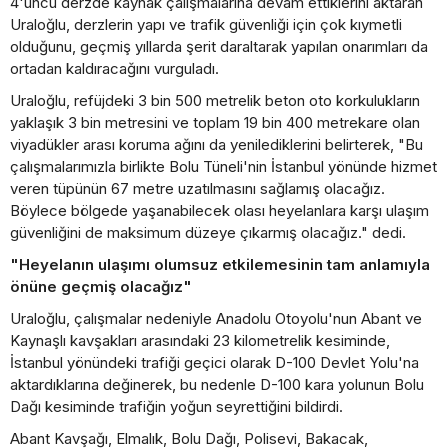
4'üncü derzde kaynak çalışmalarına devam ettiklerini aktaran
Uraloğlu, derzlerin yapı ve trafik güvenliği için çok kıymetli
olduğunu, geçmiş yıllarda şerit daraltarak yapılan onarımları da
ortadan kaldıracağını vurguladı.
Uraloğlu, refüjdeki 3 bin 500 metrelik beton oto korkulukların
yaklaşık 3 bin metresini ve toplam 19 bin 400 metrekare olan
viyadükler arası koruma ağını da yenilediklerini belirterek, "Bu
çalışmalarımızla birlikte Bolu Tüneli'nin İstanbul yönünde hizmet
veren tüpünün 67 metre uzatılmasını sağlamış olacağız.
Böylece bölgede yaşanabilecek olası heyelanlara karşı ulaşım
güvenliğini de maksimum düzeye çıkarmış olacağız." dedi.
"Heyelanın ulaşımı olumsuz etkilemesinin tam anlamıyla
önüne geçmiş olacağız"
Uraloğlu, çalışmalar nedeniyle Anadolu Otoyolu'nun Abant ve
Kaynaşlı kavşakları arasındaki 23 kilometrelik kesiminde,
İstanbul yönündeki trafiği geçici olarak D-100 Devlet Yolu'na
aktardıklarına değinerek, bu nedenle D-100 kara yolunun Bolu
Dağı kesiminde trafiğin yoğun seyrettiğini bildirdi.
Abant Kavşağı, Elmalık, Bolu Dağı, Polisevi, Bakacak,