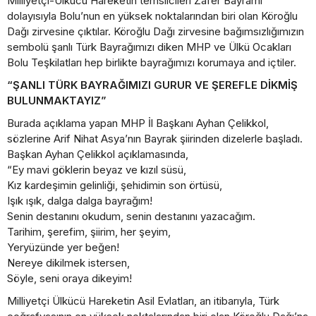
Milliyetçi-Ülkücü Hareketin temsilcileri Zafer Bayramı
dolayısıyla Bolu’nun en yüksek noktalarından biri olan Köroğlu
Dağı zirvesine çıktılar. Köroğlu Dağı zirvesine bağımsızlığımızın
sembolü şanlı Türk Bayrağımızı diken MHP ve Ülkü Ocakları
Bolu Teşkilatları hep birlikte bayrağımızı korumaya and içtiler.
“ŞANLI TÜRK BAYRAĞIMIZI GURUR VE ŞEREFLE DİKMİŞ
BULUNMAKTAYIZ”
Burada açıklama yapan MHP İl Başkanı Ayhan Çelikkol,
sözlerine Arif Nihat Asya’nın Bayrak şiirinden dizelerle başladı.
Başkan Ayhan Çelikkol açıklamasında,
“Ey mavi göklerin beyaz ve kızıl süsü,
Kız kardeşimin gelinliği, şehidimin son örtüsü,
Işık ışık, dalga dalga bayrağım!
Senin destanını okudum, senin destanını yazacağım.
Tarihim, şerefim, şiirim, her şeyim,
Yeryüzünde yer beğen!
Nereye dikilmek istersen,
Söyle, seni oraya dikeyim!
Milliyetçi Ülkücü Hareketin Asil Evlatları, an itibarıyla, Türk