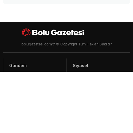
bolugazetesi.com.tr © Copyright Tüm Hakları Saklıdır
Gündem
Siyaset
Asayiş
Spor
Yaşam
Video Haberler
Foto Galeriler
Künye - İletişim
Arşiv