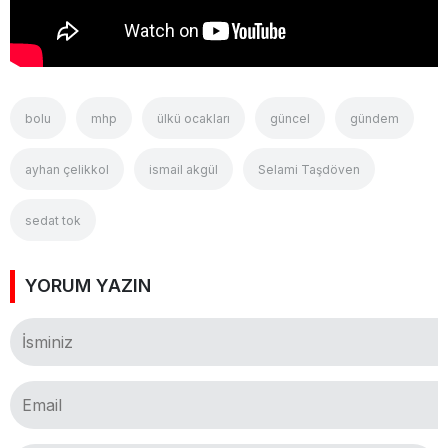
bolu
mhp
ülkü ocakları
güncel
gündem
ayhan çelikkol
ismail akgül
Selami Taşdöven
sedat tok
YORUM YAZIN