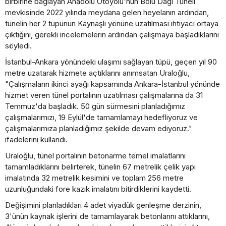
birbirine bağlayan Anadolu Otoyolu'nun Bolu Dağı Tüneli
mevkisinde 2022 yılında meydana gelen heyelanın ardından,
tünelin her 2 tüpünün Kaynaşlı yönüne uzatılması ihtiyacı ortaya
çıktığını, gerekli incelemelerin ardından çalışmaya başladıklarını
söyledi.
İstanbul-Ankara yönündeki ulaşımı sağlayan tüpü, geçen yıl 90
metre uzatarak hizmete açtıklarını anımsatan Uraloğlu,
"Çalışmaların ikinci ayağı kapsamında Ankara-İstanbul yönünde
hizmet veren tünel portalının uzatılması çalışmalarına da 31
Temmuz'da başladık. 50 gün sürmesini planladığımız
çalışmalarımızı, 19 Eylül'de tamamlamayı hedefliyoruz ve
çalışmalarımıza planladığımız şekilde devam ediyoruz."
ifadelerini kullandı.
Uraloğlu, tünel portalının betonarme temel imalatlarını
tamamladıklarını belirterek, tünelin 67 metrelik çelik yapı
imalatında 32 metrelik kesimini ve toplam 256 metre
uzunluğundaki fore kazık imalatını bitirdiklerini kaydetti.
Değişimini planladıkları 4 adet viyadük genleşme derzinin,
3'ünün kaynak işlerini de tamamlayarak betonlarını attıklarını,