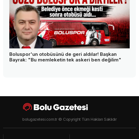
Boluspor'un otobüsünü de geri aldılar! Başkan
Bayrak: "Bu memleketin tek askeri ben değilim"
bolugazetesi.com.tr © Copyright Tüm Hakları Saklıdır