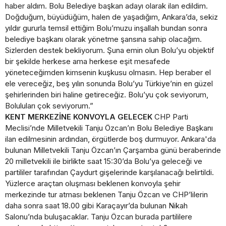
haber aldım. Bolu Belediye başkan adayı olarak ilan edildim.
Doğduğum, büyüdüğüm, halen de yaşadığım, Ankara’da, sekiz
yıldır gururla temsil ettiğim Bolu’muzu inşallah bundan sonra
belediye başkanı olarak yönetme şansına sahip olacağım.
Sizlerden destek bekliyorum. Şuna emin olun Bolu’yu objektif
bir şekilde herkese ama herkese eşit mesafede
yöneteceğimden kimsenin kuşkusu olmasın. Hep beraber el
ele vereceğiz, beş yılın sonunda Bolu’yu Türkiye’nin en güzel
şehirlerinden biri haline getireceğiz. Bolu’yu çok seviyorum,
Boluluları çok seviyorum.”
KENT MERKEZİNE KONVOYLA GELECEK
CHP Parti
Meclisi’nde Milletvekili Tanju Özcan’ın Bolu Belediye Başkanı
ilan edilmesinin ardından, örgütlerde boş durmuyor. Ankara'da
bulunan Milletvekili Tanju Özcan’ın Çarşamba günü beraberinde
20 milletvekili ile birlikte saat 15:30’da Bolu’ya geleceği ve
partililer tarafından Çaydurt gişelerinde karşılanacağı belirtildi.
Yüzlerce araçtan oluşması beklenen konvoyla şehir
merkezinde tur atması beklenen Tanju Özcan ve CHP’lilerin
daha sonra saat 18.00 gibi Karaçayır’da bulunan Nikah
Salonu’nda buluşacaklar. Tanju Özcan burada partililere