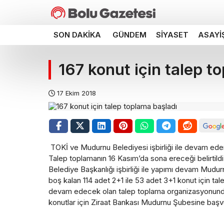
SON DAKIKA
GÜNDEM
SIYASET
ASAYI
167 konut için talep t
17 Ekim 2018
TOKİ ve Mudurnu Belediyesi işbirliği ile devam ede
Talep toplamanın 16 Kasım’da sona ereceği belirtild
Belediye Başkanlığı işbirliği ile yapımı devam Mudu
boş kalan 114 adet 2+1 ile 53 adet 3+1 konut için tal
devam edecek olan talep toplama organizasyonunda 
konutlar için Ziraat Bankası Mudurnu Şubesine başvur