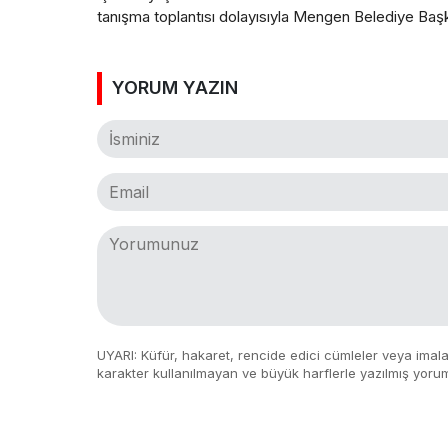
için en iyi şekilde mücadele edeceklerdir” dedi. Ama
tanışma toplantısı dolayısıyla Mengen Belediye Başka
YORUM YAZIN
UYARI: Küfür, hakaret, rencide edici cümleler veya imalar,
karakter kullanılmayan ve büyük harflerle yazılmış yoru