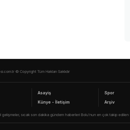
si.com.tr © Copyright Tüm Hakları Saklıdır
Asayiş
Spor
Künye - İletişim
Arşiv
ncel gelişmeler, sıcak son dakika gündem haberleri Bolu'nun en çok takip edilen