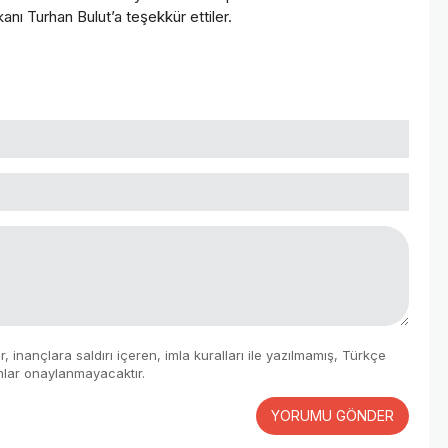
tör futbol takımları ytönetici ve sporcuları ise düzenlenen
nı Turhan Bulut’a teşekkür ettiler.
 inançlara saldırı içeren, imla kuralları ile yazılmamış, Türkçe
mlar onaylanmayacaktır.
YORUMU GÖNDER