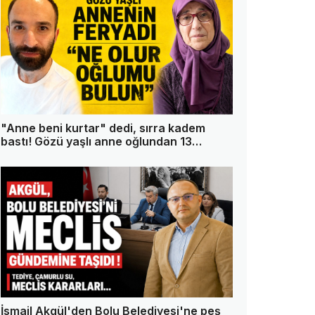
"Anne beni kurtar" dedi, sırra kadem
bastı! Gözü yaşlı anne oğlundan 13
gündür haber alamıyor
İsmail Akgül'den Bolu Belediyesi'ne peş